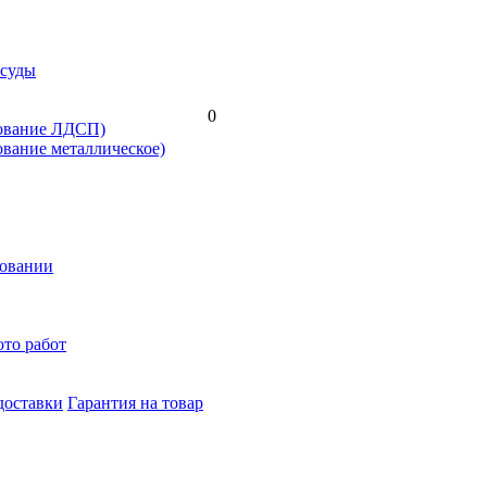
осуды
0
нование ЛДСП)
ование металлическое)
новании
то работ
доставки
Гарантия на товар