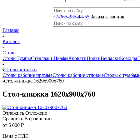
+7-965-285-44-55
Заказать звонок
Главная
-
Каталог
-
Столы
Столы
Тумбы
Стеллажи
Шкафы
Кровати
Полки
Вешалки
Комоды
Г
-
Столы-книжки
Столы рабочие прямые
Столы рабочие угловые
Столы с тумбам
-
Стол-книжка 1620х900х760
Стол-книжка 1620х900х760
Отложить
Отложено
Сравнить
В сравнении
от
5 000 ₽
Цена с НДС