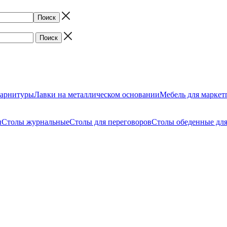
арнитуры
Лавки на металлическом основании
Мебель для маркет
и
Столы журнальные
Столы для переговоров
Столы обеденные для