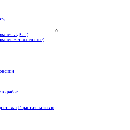
осуды
0
нование ЛДСП)
ование металлическое)
новании
то работ
доставки
Гарантия на товар