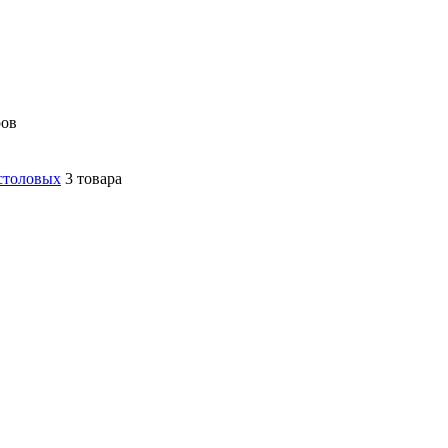
ров
столовых
3 товара