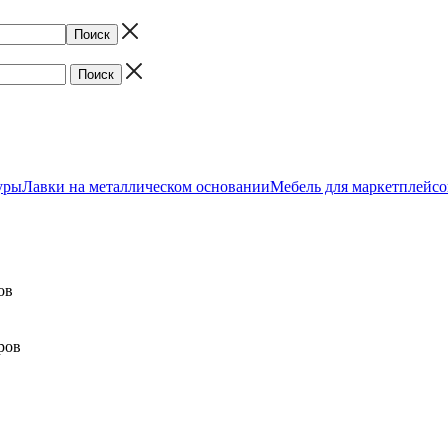
уры
Лавки на металлическом основании
Мебель для маркетплейсо
ов
ров