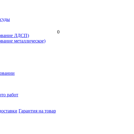
осуды
0
нование ЛДСП)
ование металлическое)
новании
то работ
доставки
Гарантия на товар