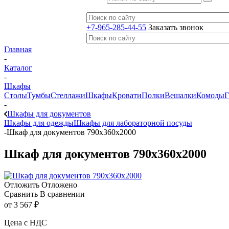
+7-965-285-44-55
Заказать звонок
Главная
-
Каталог
-
Шкафы
Столы
Тумбы
Стеллажи
Шкафы
Кровати
Полки
Вешалки
Комоды
Г
-
Шкафы для документов
Шкафы для одежды
Шкафы для лабораторной посуды
-
Шкаф для документов 790х360х2000
Шкаф для документов 790х360х2000
Отложить
Отложено
Сравнить
В сравнении
от
3 567 ₽
Цена с НДС