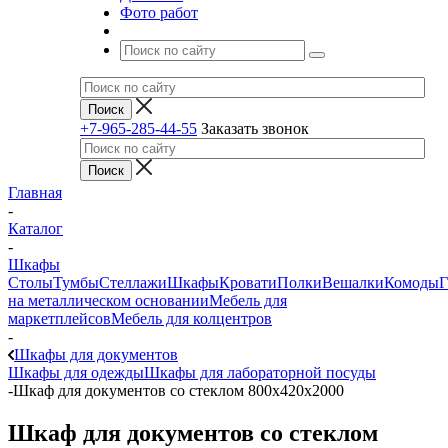
Фото работ
+7-965-285-44-55
Заказать звонок
Главная
-
Каталог
-
Шкафы
Столы
Тумбы
Стеллажи
Шкафы
Кровати
Полки
Вешалки
Комоды
Г
на металлическом основании
Мебель для
маркетплейсов
Мебель для колцентров
-
Шкафы для документов
Шкафы для одежды
Шкафы для лабораторной посуды
-
Шкаф для документов со стеклом 800х420х2000
Шкаф для документов со стеклом