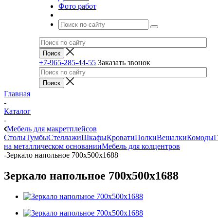
Фото работ
+7-965-285-44-55
Заказать звонок
Главная
-
Каталог
-
Мебель для макретплейсов
Столы
Тумбы
Стеллажи
Шкафы
Кровати
Полки
Вешалки
Комоды
Г
на металлическом основании
Мебель для колцентров
-
Зеркало напольное 700х500х1688
Зеркало напольное 700х500х1688