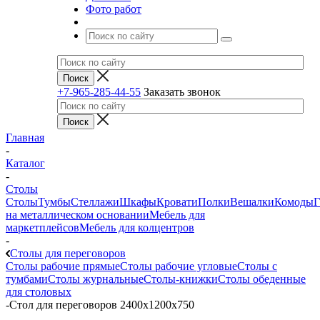
Фото работ
+7-965-285-44-55
Заказать звонок
Главная
-
Каталог
-
Столы
Столы
Тумбы
Стеллажи
Шкафы
Кровати
Полки
Вешалки
Комоды
Г
на металлическом основании
Мебель для
маркетплейсов
Мебель для колцентров
-
Столы для переговоров
Столы рабочие прямые
Столы рабочие угловые
Столы с
тумбами
Столы журнальные
Столы-книжки
Столы обеденные
для столовых
-
Стол для переговоров 2400х1200х750